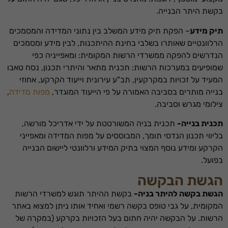
בקשת היתר הבנייה.
תיק מידע
– הפקת תיק מידע המשלב בין נתוני המדידה והמסמכים
הרלוונטיים שאותרו בשלבי בחינת ההיתכנות, לבין מידע ומסמכים
הנדרשים להפקה ממשרדי הרשות המקומית: ומאפייניה כפי
שמופיעים במערכות הרשות: תכנית מתאר והיתרי תכנון, נסח טאבו
המעיד על זכויות במקרקעין, תב"ע עירונית וייעוד הקרקע, אחוזי
בנייה מותרים בסביבה האמורה על פי הייעוד המוגדר,
מפות מדידה
,
צילומי מגרש וסביבה.
תכנית בנייה-
תכנית בניה המשורטטת על ידי אדריכל מורשה,
בליווי תכנון הנדסי תומך, המבוססים על מפות המדידה ומאפייני
הקרקע ומידע נוסף המצוי בתיק המידע ורלוונטי ליישום הבנייה
בפועל.
הגשת הבקשה
הגשת בקשה להיתר בניה-
בקשת ההיתר תוגש למשרדי הרשות
המקומית, על גבי טופס בקשה רשמי ואחיד אותו ניתן למצוא באתר
הרשות. על הבקשה יהיה חתום בעל הזכויות בקרקע (במקרה של