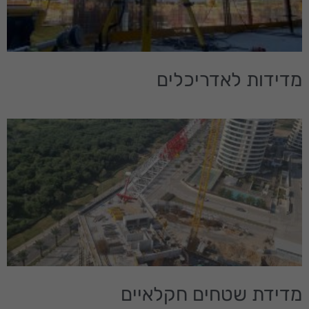
שיתוף
תחומי
העניין
וההתנהגות
שלך בעת
מדידות לאדריכלים
ביקורך
באתר,
תגדל
ההזדמנות
לראות תוכן
והצעות
מותאמות
אישית.
מדידת שטחים חקלאיים