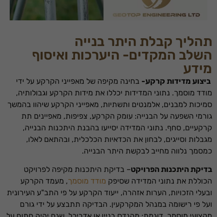
תהליך קבלת היתר בנייה
השלב המקדים- היערכות ואיסוף
מידע
ביצוע מדידות קרקע-
בחינה מקיפה של מאפייני הקרקע על ידי
מודד מוסמך. נתוני המדידות יכללו את מידות הקרקע וגבולותיה,
סמיכות למבנים, אלמנטים ותשתיות, מאפייני הקרקע שיהוו בהמשך
גורמי השפעה על הבנייה: עומק הקרקע, צפיפות, מאפיינים תת
קרקעיים, סחף. נתוני המדידה יסייעו בהבנת היתכנות הבנייה,
מגבלות וסייגים, לבחון את הכדאיות הכלכלית, ובהתאם לאלו,
כמסמך נלווה מחייב לבקשת היתר הבנייה.
בדיקת היתכנות הפרויקט
– בדיקת היתכנות מקיפה לפרויקט
הכוללת את נתוני המדידה שסיפק
מודד מוסמך
, מעמד הקרקע
ובעלי הזכויות, הערות אזהרה, ייעוד הקרקע על פי התב"ע העירונית
ועל פי רישומה במנהל המקרקעין. הבדיקה תתבצע על ידי גורם
מקצועי מוסמך, דוגמת: מהנדס בניין או אדריכל, שגם יהיה חתום על