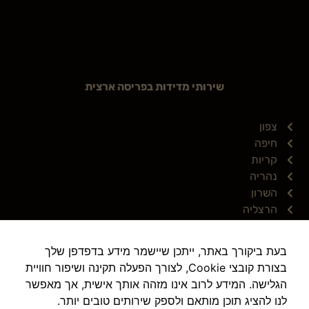
שירותי מדידות בפריסה ארצית
צפון
חיפה
קריות
נהריה
השרון
הרצליה
נתניה
מרכז
בעת ביקורך באתר, ייתכן שיישמר מידע בדפדפן שלך
תל אביב
בצורת קובצי Cookie, לצורך הפעלה תקינה ושיפור חוויית
דרום
הגלישה. המידע לרוב אינו מזהה אותך אישית, אך מאפשר
באר שבע
לנו להציג תוכן מותאם ולספק שירותים טובים יותר.
ירושלים