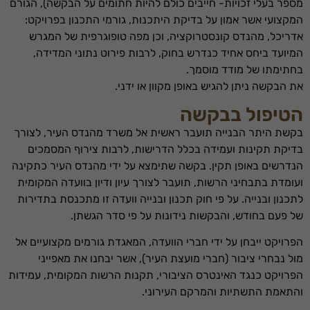
מספר בעלי זכויות- חייבים כולם להיות חתומים על הבקשה), הגורם
המקצועי אשר אמון על בדיקת היתכנות, גורמי התכנון בפרויקט:
אדריכל, מהנדס קונסטרוקציה, וכן מפה טופוגרפית של המגרש
המיועד ביחס אחיד כנדרש בחוק, לרבות פירוט נתוני המדידה,
בחתימתו של מודד מוסמך.
את הבקשה ניתן להגיש באופן מקוון או ידני.
הטיפול בבקשה
בקשת היתר הבנייה תועבר ראשית אל משרד מהנדס העיר, לצורך
בדיקת תקינות ועמידה בכלל הדרישות, לרבות צירוף המסמכים
הנדרשים באופן תקין. בקשה שתימצא על ידי מהנדס העיר כתקינה
ועומדת בתבחיני הרשות, תועבר לצורך עיון ודיון בוועדה המקומית
לתכנון ובנייה. על פי חוק תכנון ובנייה וועדה זו מתכנסת בתדירות
של פעם בחודש, והבקשות נידונות על פי סדר הגשתן.
הפרויקט ייבחן על ידי חברי הוועדה, המאגדת גורמים מקצועיים אל
מול נבחרי ציבור (חברי מועצת העיר), אשר יבחנו את מאפייני
הפרויקט כנגד האינטרס הציבורי, תקנות הרשות המקומית, עמידות
והתאמת התשתיות והמרקם העירוני.