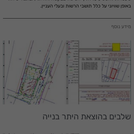
באופן שוויוני על כלל תושבי הרשות ובעלי העניין.
הכרחי
מידע נוסף
קובצי
Cookie אלו
אינם
אופציונליים.
הם נדרשים
להפעלת
האתר.
סטטיסטיקות
כדי שנוכל
לשפר את
תפקוד האתר
ומבנהו,
שלבים בהוצאת היתר בנייה
בהתבסס על
אופן השימוש
באתר.