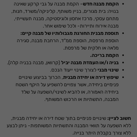
הקמת מבנה חדש
– הקמת מבנה על גבי קרקע שאינה
בנויה: בית מגורים, בניין משותף, קליניקה/משרד, חנות,
מתחם עסקי, מרכז אחסון ולוגיסטיקה, מבנה תעשייתי,
מבנה אירוח ותיירות- ולכל שימוש אחר.
תוספת מבנית החורגת מגבולותיו של מבנה קיים:
הוספת מרפסת, הוספת ממ"ד, הרחבת מבנה, סגירה
מלאה או חלקית של מרפסת.
הקמת בריכה.
בניה ו/או העמדת מבנה יביל
(קרוואן, מבנה בבניה קלה).
שינוי מבני
לצורך שינוי ייעוד הנכס.
שיפוץ דירה או יחידה מבנית
, הכרוך בביצוע שינויים
פנימיים ביחידה, אשר צפויים להשפיע על היקף השטח
ביחידה האמורה, או להביא לשינוי/השפעה על שלד
המבנה, התשתיות או הרכוש המשותף.
חשוב לציין:
שינויים פנימיים בתוך שטח דירה או יחידה מבנית,
ללא השפעה על תוואי המבנה והתשתיות המשותפות- ניתן לבצע
ללא צורך בקבלת היתר בנייה.