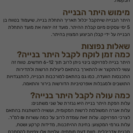
הבקשה.
מימוש היתר הבנייה
היתר הבנייה שיתקבל יכלול תאריך התחלת בנייה, שיעמוד בטווח בן
5 ימי עסקים מיום קבלת ההיתר. מועד זה יהווה את מועד התחלת
הבנייה על ידי קבלן הביצוע המצוין בהיתר.
שאלות נפוצות
כמה זמן לוקח לקבל היתר בנייה?
היתר בנייה לפרויקט בינוי ניתן לרוב תוך 6-12 חודשים. טווח זה
עשוי להתקצר או להתארך בהתאם ליעילות הרשות ולתדירות
התכנסות הוועדה, כמו גם בהתאם למורכבות הבנייה, להתנגדויות
התושבים ולמגבלות אופרטיביות הדורשות בירור והתאמה.
כמה עולה לקבל היתר בנייה?
עלות הפקת היתר בנייה היא נגזרת של שני משתנים:
עלות אגרה המשולמת לרשות המקומית, ועשויה להשתנות בהתאם
לצרכי הפרויקט. עלות זאת עומדת לרוב על כמה עשרות ₪ למ"ר.
עלות גורמי המקצוע: בחינת ההיתכנות, מדידות קרקע ושטח,
תכנית אדריכלית, חוות דעת מומחים. עלויות אלו צפויות להסתכם