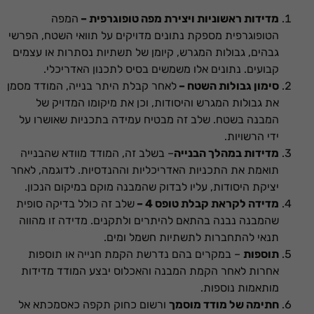
מדידות ראשוניות ויצירת מפה טופוגרפית –
המפה
הטופוגרפית מספקת נתונים מדויקים על תוואי השטח, הפרשי
גבהים, גבולות המגרש, קיומן של תשתיות נסתרות או עצמים
קבועים. נתונים אלו משמשים בסיס לתכנון האדריכלי.
סימון גבולות השטח –
לאחר קבלת היתר בנייה, המודד מסמן
את גבולות המגרש והיסודות, וכן את מיקומו המדויק של
המבנה בשטח. שלב זה מבטיח עמידה בתכניות שאושרו על
ידי הרשויות.
מדידות במהלך הבנייה
– בשלב זה, המודד מוודא שהבנייה
תואמת את התכניות האדריכליות וההנדסיות. לדוגמה, לאחר
יציקת היסודות, עליו לבדוק שהמבנה מוקם במיקום הנכון.
מדידה לקראת קבלת טופס 4 –
שלב זה כולל בדיקה סופית
שהמבנה נבנה בהתאם להיתרים ולתקנים. מדידה זו מהווה
תנאי להתחברות לתשתיות חשמל ומים.
תוספות
– במקרים בהם נדרשת הקמת חנייה או תוספות
אחרות לאחר הקמת המבנה והאכלוס יבצע המודד מדידות
מותאמות נוספות.
חתימה של מודד מוסמך
ורשום כחוק תקפה כאסמכתא אל