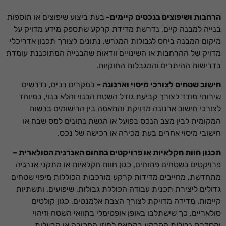
הרחבות ושיפוצים בנכסים קיימים-
בעת ביצוע שיפוצים או תוספות
בנייה למבנה קיים, נדרשת מדידת קרקע שתספק מידע מדויק על
מיקום המבנה ביחס לגבולות המגרש, נתונים לצורך תכנון אדריכלי
מדויק של ההרחבות או השינויים וודאות שהבנייה המתוכננת עומדת
בדרישות ההיתרים והמגבלות החוקיות.
חישוב שטחים לצורכי מיסוי וארנונה –
במקרים רבים, נדרשים
שירותי מודד לצורך קביעת גודל השטח הבנוי והלא בנוי, במיוחד
לצורכי חישוב ארנונה מדויקת והתאמה בין הרישומים ברשות
המקומית לבין מצב הנכס בפועל או הגשת נתונים למס שבח או
חישובי מיסוי אחרים בעת מכירה או רכישה של נכס.
תכנון חוות חקלאיות או פרויקטים בתחום האנרגיה הסולארית –
פרויקטים בשטחים פתוחים, כגון חוות חקלאיות או מתקני אנרגיה
מתחדשת, מחייבים מדידות קרקע מורכבות הכוללות מיפוי שטחים
גדולים ליצירת תכנית עבודה הכוללת גבולות, שיפועים, ותשתיות
קיימות. מדידה מדויקת לצורך הצבת אלמנטים, כגון קולטים
סולאריים, כך שישתלבו באופן אופטימלי בתוואי השטח וזיהוי
והסדרת גבולות הקרקע בהתאם לחוזי החכירה או הבעלות.