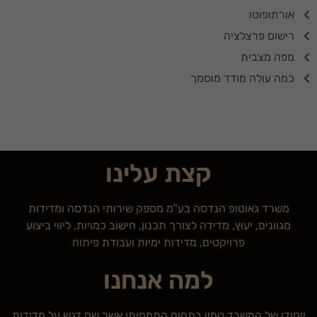
לראות תוכן
אורתופוטו
והצעות
רישום פרצלציה
מותאמות
אישית.
מפה מצבית
כמה עולה מודד מוסמך
קצת עלינו
משרד גאוטופ הנדסה בע"מ מספק שירותי הנדסה ומדידות
מגוונים, יעוץ, מדידה לצורך תכנון, חישוב כמויות, ליווי ביצוע
פרויקטים, מדידות ימיות ועבודת פיתוח
למה אנחנו
ייחודו של המשרד טמון בתחום התמחותו אשר שם דגש על מדידות