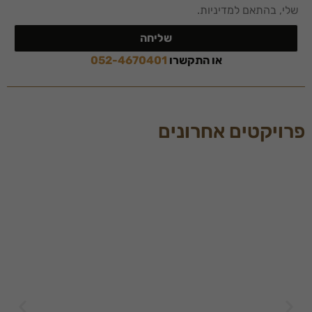
שלי, בהתאם למדיניות.
להפעלת
האתר.
שליחה
או התקשרו
052-4670401
סטטיסטיקות
כדי שנוכל
לשפר את
תפקוד האתר
פרויקטים אחרונים
ומבנהו,
בהתבסס על
אופן השימוש
באתר.
חוויית
משתמש
כדי שהאתר
שלנו יעבוד
בצורה
מיטבית
במהלך