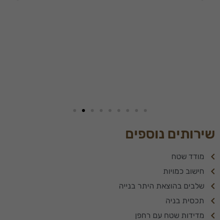
ביקורך. אם
תסרב/י
לקובצי
Cookie
אלו, חלק
מהפונקציות
באתר
עשויות
להיעלם.
שיווקי
על ידי
שירותים נוספים
שיתוף
תחומי
מודד שטח
העניין
וההתנהגות
חישוב כמויות
שלך בעת
שלבים בהוצאת היתר בנייה
ביקורך
באתר,
תכסית בניה
תגדל
מדידות שטח עם רחפן
ההזדמנות