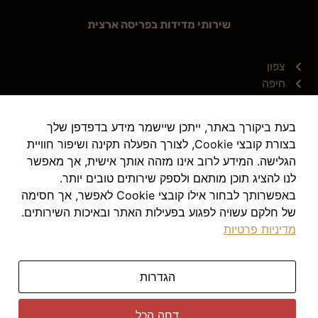
שירותי מדידות בפריסה ארצית
צפון
חיפה
קריות
נהריה
בעת ביקורך באתר, ייתכן שיישמר מידע בדפדפן שלך
השרון
בצורת קובצי Cookie, לצורך הפעלה תקינה ושיפור חוויית
הרצליה
הגלישה. המידע לרוב אינו מזהה אותך אישית, אך מאפשר
נתניה
לנו להציג תוכן מותאם ולספק שירותים טובים יותר.
מרכז
באפשרותך לבחור אילו קובצי Cookie לאפשר, אך חסימה
תל אביב
של חלקם עשויה לפגוע בפעילות האתר ובאיכות השירותים.
דרום
מדיניות פרטיות
באר שבע
ירושלים
הגדרות
דחה הכל