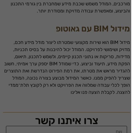
כדי שהאתר
מורכבים, המודל משמש שכבת מידע שמחברת בין גורמי התכנון
שלנו יעבוד
והביצוע, ומאפשרת עבודה מדויקת ומסודרת יותר.
בצורה
מיטבית
במהלך
מידול BIM עם גאוטופ
ביקורך. אם
תסרב/י
מידול BIM הוא שירות מקצועי שמטרתו ליצור מודל מידע חכם,
לקובצי
Cookie
מדויק ושימושי לפרויקט. המודל יכול להיבנות על בסיס תכניות,
אלו, חלק
מדידות, סריקות או נתוני תכנון קיימים, ולשמש לתכנון, תיאום,
מהפונקציות
הפקת מידע, תיעוד וביצוע. כדי שמודל BIM יספק ערך אמיתי, חשוב
באתר
להגדיר מראש את מטרתו, את רמת הפירוט הנדרשת ואת התוצרים
עשויות
שצריך להפיק ממנו. כאשר המידול מבוצע בצורה נכונה, המודל
להיעלם.
הופך לכלי עבודה שמלווה את הפרויקט ולא רק לקובץ תלת־ממדי
להצגה. לקבלת הצעה פנו אלינו
שיווקי
על ידי
שיתוף
תחומי
צרו איתנו קשר
העניין
וההתנהגות