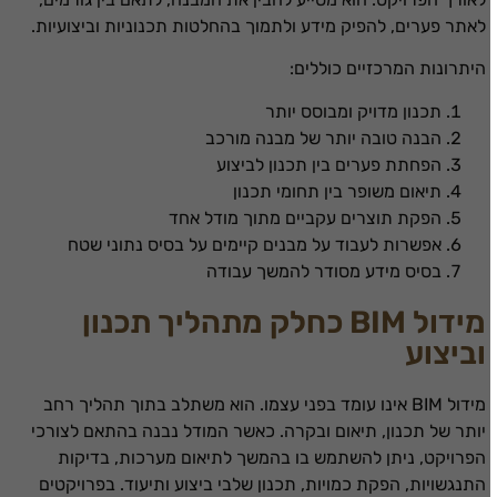
קובצי
לאתר פערים, להפיק מידע ולתמוך בהחלטות תכנוניות וביצועיות.
Cookie אלו
אינם
היתרונות המרכזיים כוללים:
אופציונליים.
הם נדרשים
תכנון מדויק ומבוסס יותר
להפעלת
הבנה טובה יותר של מבנה מורכב
האתר.
הפחתת פערים בין תכנון לביצוע
תיאום משופר בין תחומי תכנון
הפקת תוצרים עקביים מתוך מודל אחד
סטטיסטיקות
אפשרות לעבוד על מבנים קיימים על בסיס נתוני שטח
כדי שנוכל
לשפר את
בסיס מידע מסודר להמשך עבודה
תפקוד האתר
ומבנהו,
מידול BIM כחלק מתהליך תכנון
בהתבסס על
וביצוע
אופן השימוש
באתר.
מידול BIM אינו עומד בפני עצמו. הוא משתלב בתוך תהליך רחב
יותר של תכנון, תיאום ובקרה. כאשר המודל נבנה בהתאם לצורכי
חוויית
הפרויקט, ניתן להשתמש בו בהמשך לתיאום מערכות, בדיקות
משתמש
התנגשויות, הפקת כמויות, תכנון שלבי ביצוע ותיעוד. בפרויקטים