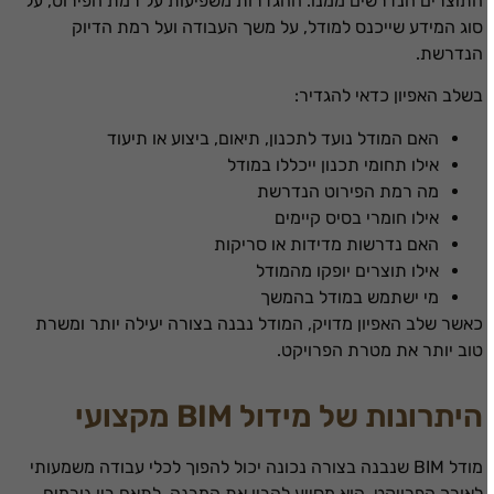
התוצרים הנדרשים ממנו. ההגדרות משפיעות על רמת הפירוט, על
סוג המידע שייכנס למודל, על משך העבודה ועל רמת הדיוק
הנדרשת.
בשלב האפיון כדאי להגדיר:
האם המודל נועד לתכנון, תיאום, ביצוע או תיעוד
אילו תחומי תכנון ייכללו במודל
מה רמת הפירוט הנדרשת
אילו חומרי בסיס קיימים
האם נדרשות מדידות או סריקות
אילו תוצרים יופקו מהמודל
מי ישתמש במודל בהמשך
כאשר שלב האפיון מדויק, המודל נבנה בצורה יעילה יותר ומשרת
טוב יותר את מטרת הפרויקט.
היתרונות של מידול BIM מקצועי
מודל BIM שנבנה בצורה נכונה יכול להפוך לכלי עבודה משמעותי
הכרחי
לאורך הפרויקט. הוא מסייע להבין את המבנה, לתאם בין גורמים,