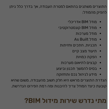
התוצרים משתנים בהתאם למטרת העבודה, אך בדרך כלל ניתן
להפיק מהמודל:
מודל BIM אדריכלי
מודל BIM קונסטרוקטיבי
מודל מערכות
מודל As Built
תכניות, חתכים וחזיתות
תיעוד מצב קיים
הפקת כמויות
קבצים לתיאום מערכות
בסיס להמשך תכנון וביצוע
מידע לניהול נכס ותחזוקה
הגדרת התוצרים מראש היא חלק חשוב מהעבודה, משום שהיא
קובעת כיצד המודל צריך להיבנות ומה רמת הפירוט הנדרשת.
מתי נדרש שירות מידול BIM?