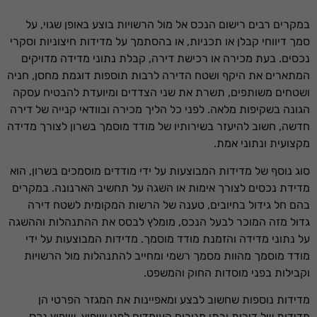
במקרים רבים רישום הנכס אל מול הרשויות בוצע באופן שגוי, על
סמך דיווחי קבלן או תכניות, או בהסתמך על מדידות חיצוניות וסקרי
נכסים. בעת מכירה או רכישת דירה, קבלת נתוני מדידה מדויקים
המתארים את היקף ושטח הדירה לרבות תוספות דוגמת מחסן, חניה
ושטחים משותפים, תשרת את שני הצדדים ומיועדת להבטיח עסקה
הגונה בשקיפות מלאה. לפני כל הליך מכירה ובוודאי קנייה של דירה
חדשה, חשוב להיעזר בשירותיו של מודד מוסמך בשרון לצורך מדידה
מקצועית ונתוני אמת.
סוג נוסף של מדידות המבוצעות על ידי מודדים מוסמכים בשרון, הוא
מדידת נכסים לצורך אימות או השגה על תחשיב הארנונה. במקרים
בהם חל גידול בחיובים, טענה של הרשות המקומית לשטח דירה
גדול מזה המוכר לבעל הנכס, מומלץ לבסס את ההתנהלות וההשגה
על נתוני מדידה והזמנת מודד מוסמך. מדידות המבוצעות על ידי
מודד מוסמך מהוות מסמך רשמי ומחייב להתנהלות מול הרשויות
וקבילות בפני מוסדות החוק והמשפט.
מדידות נוספות שחשוב לבצע ומאפיינות את המגזר הפרטי הן
מדידות של דירות ובתי מגורים העומדים לפני שיפוץ. שיפוץ נכס