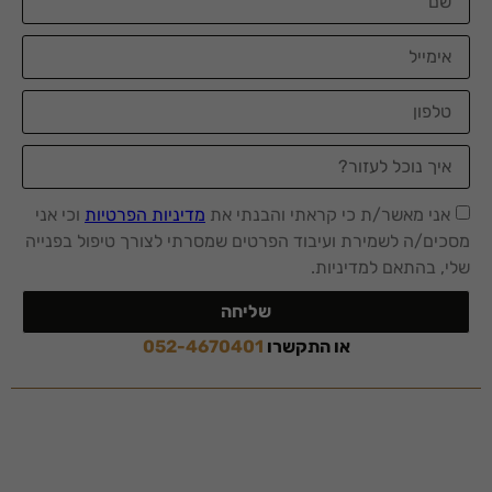
סטטיסטיקות
כדי שנוכל
לשפר את
תפקוד האתר
ומבנהו,
בהתבסס על
אופן השימוש
אני מאשר/ת כי קראתי והבנתי את
מדיניות הפרטיות
וכי אני
באתר.
מסכים/ה לשמירת ועיבוד הפרטים שמסרתי לצורך טיפול בפנייה
שלי, בהתאם למדיניות.
חוויית
שליחה
משתמש
כדי שהאתר
או התקשרו
052-4670401
שלנו יעבוד
בצורה
מיטבית
במהלך
ביקורך. אם
תסרב/י