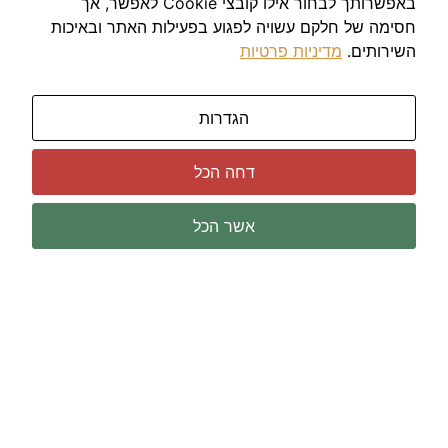
חיפה
באפשרותך לבחור אילו קובצי Cookie לאפשר, אך
קריות
חסימה של חלקם עשויה לפגוע בפעילות האתר ובאיכות
נהריה
השירותים.
מדיניות פרטיות
השרון
הרצליה
הגדרות
נתניה
מרכז
תל אביב
דחה הכל
דרום
באר שבע
אשר הכל
ירושלים