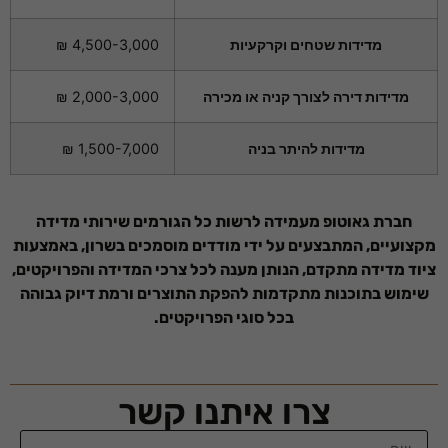
מדידות שטחים וקרקעיות
4,500-3,000 ₪
מדידות דירה לצורך קניה או מכירה
2,000-3,000 ₪
מדידות להיתר בניה
1,500-7,000 ₪
חברת גאוטופ מעמידה לרשות כל הגורמים שירותי מדידה
מקצועיים, המתבצעים על ידי מודדים מוסמכים בשרון, באמצעות
ציוד מדידה מתקדם, הנותן מענה לכל צרכי המדידה והפרויקטים,
שימוש בתוכנות מתקדמות להפקת התוצרים ורמת דיוק גבוהה
הכרחי
בכל סוגי הפרויקטים.
קובצי
Cookie אלו
אינם
אופציונליים.
צרו איתנו קשר
הם נדרשים
להפעלת
האתר.