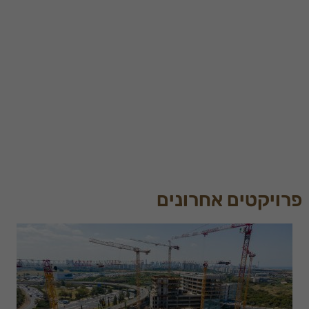
לקובצי
Cookie
אלו, חלק
מהפונקציות
באתר
עשויות
להיעלם.
שיווקי
על ידי
שיתוף
תחומי
העניין
פרויקטים אחרונים
וההתנהגות
שלך בעת
ביקורך
באתר,
תגדל
ההזדמנות
לראות תוכן
והצעות