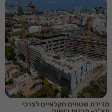
מדידת שטחים חקלאיים לצרכי
תצ"ר- תכנית רישום