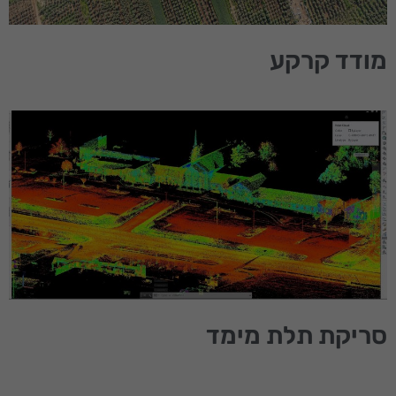
העניין
וההתנהגות
שלך בעת
מודד קרקע
ביקורך
באתר,
תגדל
ההזדמנות
לראות תוכן
והצעות
מותאמות
אישית.
סריקת תלת מימד