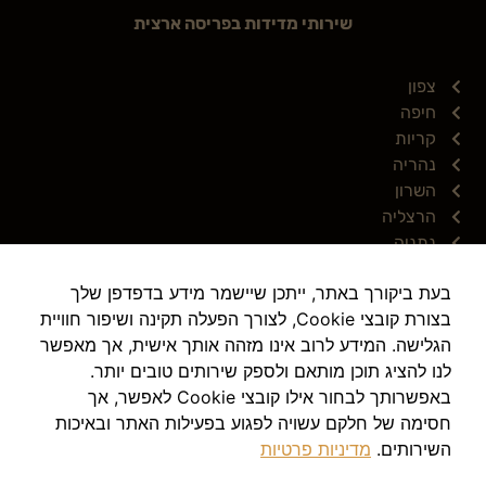
שירותי מדידות בפריסה ארצית
צפון
חיפה
קריות
נהריה
השרון
הרצליה
נתניה
מרכז
בעת ביקורך באתר, ייתכן שיישמר מידע בדפדפן שלך
תל אביב
בצורת קובצי Cookie, לצורך הפעלה תקינה ושיפור חוויית
דרום
הגלישה. המידע לרוב אינו מזהה אותך אישית, אך מאפשר
באר שבע
לנו להציג תוכן מותאם ולספק שירותים טובים יותר.
ירושלים
באפשרותך לבחור אילו קובצי Cookie לאפשר, אך
חסימה של חלקם עשויה לפגוע בפעילות האתר ובאיכות
השירותים.
מדיניות פרטיות