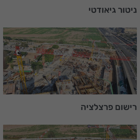
ניטור גיאודטי
הכרחי
קובצי
Cookie אלו
אינם
אופציונליים.
הם נדרשים
להפעלת
האתר.
סטטיסטיקות
כדי שנוכל
לשפר את
תפקוד האתר
ומבנהו,
רישום פרצלציה
בהתבסס על
אופן השימוש
באתר.