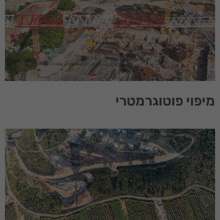
חוויית
משתמש
כדי שהאתר
שלנו יעבוד
בצורה
מיטבית
במהלך
ביקורך. אם
תסרב/י
לקובצי
מיפוי פוטוגרמטרי
Cookie
אלו, חלק
מהפונקציות
באתר
עשויות
להיעלם.
שיווקי
על ידי
שיתוף
תחומי