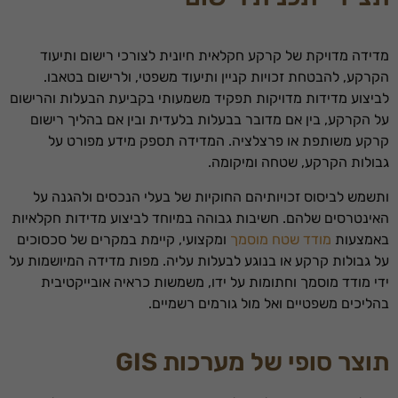
מדידה מדויקת של קרקע חקלאית חיונית לצורכי רישום ותיעוד
הקרקע, להבטחת זכויות קניין ותיעוד משפטי, ולרישום בטאבו.
לביצוע מדידות מדויקות תפקיד משמעותי בקביעת הבעלות והרישום
על הקרקע, בין אם מדובר בבעלות בלעדית ובין אם בהליך רישום
קרקע משותפת או פרצלציה. המדידה תספק מידע מפורט על
גבולות הקרקע, שטחה ומיקומה.
ותשמש לביסוס זכויותיהם החוקיות של בעלי הנכסים ולהגנה על
האינטרסים שלהם. חשיבות גבוהה במיוחד לביצוע מדידות חקלאיות
באמצעות
מודד שטח מוסמך
ומקצועי, קיימת במקרים של סכסוכים
על גבולות קרקע או בנוגע לבעלות עליה. מפות מדידה המיושמות על
ידי מודד מוסמך וחתומות על ידו, משמשות כראיה אובייקטיבית
בהליכים משפטיים ואל מול גורמים רשמיים.
תוצר סופי של מערכות GIS