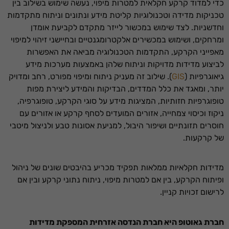
כדי למדוד קרקע חקלאית למטרות מיפוי, נעשה שימוש בשילוב בין
טכניקות מדידה וטכנולוגיות קליטת מידע ונתונים וניתוח מתקדמות
וחדשניות. לצד שימוש במכשור לייזר מתקדם לקביעת אומדן
ומרחקים, ושימוש במכשירים אלקטרומגנטיים ובחיישני זיהוי למיפוי
מאפייני הקרקע, התקדמות הטכנולוגיה מביאה את האפשרות
לביצוע מדידות מדויקות וניתוח שלהן באמצעות מערכות מידע
גיאוגרפיות (
GIS
). שילוב זה מעניק ניתוח ומיפוי מפורט, רחב ומדויק
יותר, ומאגד את כלל המדדים, הבדיקות והמידע ליצירת מפות
טופוגרפיות חזותיות, המציגות מידע על סוגי הקרקע, טופוגרפיה,
ניקוז וכיסוי צמחייה, אזורים המועדים לסחף קרקע או אזורים עם
חוסרים תזונתיים ושיפור היבול, למניעת אסונות טבע ולניצול מיטבי
של קרקעות.
מדידות חקלאיות ממלאות תפקיד מכריע בהיבטים שונים של ניהול
ופיתוח הקרקע, בין אם למטרות מיפוי, ניתוח נתוני קרקע ובין אם
לרישום זכויות קניין.
חברת גאוטופ היא חברת הנדסה אזרחית המספקת מדידות