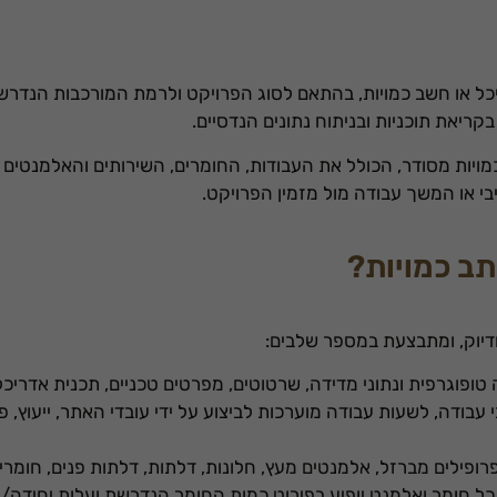
מיטבית
במהלך
ביקורך. אם
תסרב/י
דריכל או חשב כמויות, בהתאם לסוג הפרויקט ולרמת המורכבות הנדר
לקובצי
קריאת תוכניות ובניתוח נתונים הנדסיים.
Cookie
אלו, חלק
יות מסודר, הכולל את העבודות, החומרים, השירותים והאלמנטים 
מהפונקציות
באתר
י או המשך עבודה מול מזמין הפרויקט.
עשויות
להיעלם.
תב כמויות?
שיווקי
על ידי
ודיוק, ומתבצעת במספר שלבים:
שיתוף
תחומי
ה טופוגרפית ונתוני מדידה, שרטוטים, מפרטים טכניים, תכנית אדריכ
העניין
עבודה, לשעות עבודה מוערכות לביצוע על ידי עובדי האתר, ייעוץ, פ
וההתנהגות
שלך בעת
ביקורך
ופילים מברזל, אלמנטים מעץ, חלונות, דלתות, דלתות פנים, חומרי חי
באתר,
כל חומר ואלמנט יופיע בפירוט כמות החומר הנדרשת ועלות יחידה/