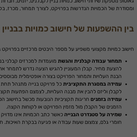
גאוטופ מספקת שירותי חישוב כמויות בניין לקבלנים, יזמים, חברות
ומסודרת של הכמויות הנדרשות בפרויקט, לצורך תמחור, מכרז, בקר
בין ההשפעות של חישוב כמויות בבניין
חישוב כמויות מקצועי משפיע על מספר היבטים מרכזיים בפרויקט בני
תמחור עבודה קבלנית והגשת
מועמדות למכרזים קבלני בניי
להצעת מחיר. קבלן המעוניין להגיש הצעה נדרש לתמחר את העב
הבנת העלויות ותמחור הפרויקט בצורה אופטימלית מבוססים ע
עמידה במסגרת התקציבית
כל פרויקט בנייה מתנהל תחת מ
לקבלן וליזם להבין את מבנה העלויות, לצמצם הפתעות תקציב
עמידה בזמנים
חריגות תקציביות הנובעות מכשל בחישוב הכמו
הזמנים של הקבלן מול מזמין הפרויקט או לקוחות הקצה.
שמירה על סטנדרט הבנייה
כאשר כתב הכמויות אינו מדויק 
חומרי גלם, צמצום שעות עבודה או פגיעה בבקרת האיכות. ח