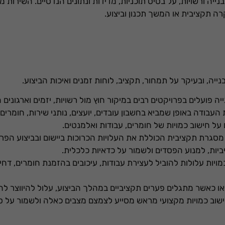
 בנייה ורשויות, על בסיס תוכניות, מדידות ונתונים הנדסיים. השירו
אופציונליים.
ה תקציבית או המשך תכנון וביצוע.
הם נדרשים
להפעלת
האתר.
סטטיסטיקות
יה, ובעיקר על תמחור, תקציב, לוחות זמנים ואיכות הביצוע.
כדי שנוכל
לשפר את
ה פועלים בפרויקטים רבים במיקור חוץ מול רשויות, יזמים וארגוני
תפקוד האתר
ודה באופן שמביא בחשבון עובדים, יועצים, נותני שירות, חומרים, 
ומבנהו,
ל חישוב כמויות של חומרים, עבודות ואלמנטים.
בהתבסס על
אופן השימוש
סגרת תקציבית הכוללת את העלויות הכרוכות ביישום ובביצוע הפרו
באתר.
יות, למנוע הפסדים ולשמור על כדאיות כלכלית.
יות עלולות להוביל לעצירת עבודות, עיכובים בהזמנת חומרים, דחיי
חוויית
או כאשר מתגלים פערים תקציביים במהלך הביצוע, עלול להיווצר לח
משתמש
כדי שהאתר
ישוב כמויות מקצועי מראש מסייע לצמצם מצבים כאלה ולשמור על ס
שלנו יעבוד
בצורה