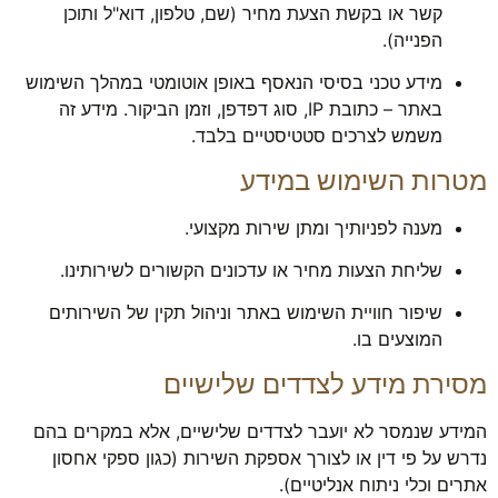
קשר או בקשת הצעת מחיר (שם, טלפון, דוא"ל ותוכן
Cookie אלו
הפנייה).
אינם
אופציונליים.
מידע טכני בסיסי הנאסף באופן אוטומטי במהלך השימוש
הם נדרשים
באתר – כתובת IP, סוג דפדפן, וזמן הביקור. מידע זה
להפעלת
האתר.
משמש לצרכים סטטיסטיים בלבד.
מטרות השימוש במידע
סטטיסטיקות
מענה לפניותיך ומתן שירות מקצועי.
כדי שנוכל
לשפר את
שליחת הצעות מחיר או עדכונים הקשורים לשירותינו.
תפקוד האתר
ומבנהו,
שיפור חוויית השימוש באתר וניהול תקין של השירותים
בהתבסס על
המוצעים בו.
אופן השימוש
באתר.
מסירת מידע לצדדים שלישיים
המידע שנמסר לא יועבר לצדדים שלישיים, אלא במקרים בהם
חוויית
נדרש על פי דין או לצורך אספקת השירות (כגון ספקי אחסון
משתמש
אתרים וכלי ניתוח אנליטיים).
כדי שהאתר