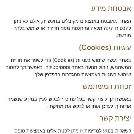
שלנו יעבוד
אבטחת מידע
בצורה
מיטבית
האתר מאובטח באמצעים מקובלים בתעשייה, אולם לא ניתן
במהלך
ביקורך. אם
להבטיח הגנה מלאה ומוחלטת מפני חדירה או שימוש בלתי
תסרב/י
מורשה.
לקובצי
Cookie
עוגיות (Cookies)
אלו, חלק
מהפונקציות
באתר נעשה שימוש בעוגיות (Cookies) כדי לשפר את חוויית
באתר
המשתמש, ניהול תנועה באתר וסטטיסטיקה. באפשרותך לחסום
עשויות
שימוש בעוגיות באמצעות ההגדרות בדפדפן שלך.
להיעלם.
זכויות המשתמש
שיווקי
באפשרותך ליצור קשר בכל עת כדי לבקש לעיין במידע שנשמר
על ידי
אודותיך, לעדכן אותו או לבקש את מחיקתו.
שיתוף
תחומי
יצירת קשר
העניין
וההתנהגות
לשאלות בנוגע למדיניות זו ניתן לפנות אלינו באמצעות טופס
שלך בעת