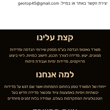
ביקורך
יצירת הקשר באתר או במייל: geotop45@gmail.com
באתר,
תגדל
ההזדמנות
לראות תוכן
והצעות
מותאמות
קצת עלינו
אישית.
משרד גאוטופ הנדסה בע"מ מספק שירותי הנדסה ומדידות
מגוונים, יעוץ, מדידה לצורך תכנון, חישוב כמויות, ליווי ביצוע
פרויקטים, מדידות ימיות ועבודת פיתוח
למה אנחנו
ייחודו של המשרד טמון בתחום התמחותו אשר שם דגש על מדידות
יבשתיות וימיות באמצעות ציוד ומכשור מדידה חדיש בעל
הטכנולוגיות המתקדמות בעולם, ועמידה בלוח זמנים מיוחדים