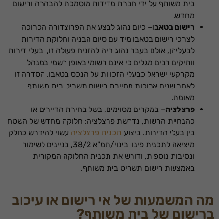
בית משותף על ידי חברת מדידות מוסמכת להבהרה ורישום
מחדש.
רישום בטאבו
– כיום נהוג לבצע את הפרוצדורה הכרוכה
לצרכי רישום בטאבו מיד עם סיום הבניה וחלוקת הדירות
לבעליהן, אולם בעבר נהוג היה להזניח פעולה זו, ובעלי דירות
וותיקים רבים מגלים כי אינם רשומי באופן רשמי במנהל
מקרקעי ישראל כבעלי הזכויות על הנכס בטאבו. הסדרה זו
לאחר שנים ארוכות מחייבת רישום תשריט בית משותף
מאומת.
פרצלציה
– במקרים מסוימים, בשל בחירת הדיירים או
כהנחיית הרשות, נדרשת פרצלציה: חלוקה מחדש של השטח
בין בעלי הדירות. ביצוע
תכנית פרצלציה
עשוי להידרש כחלק
מיציאה לתכנית פינוי בינוי/תמ"א 38/2, בניינים לשימור
ונסיבות נוספות, ודורש את תכנית החלוקה המקורית
באמצעות רישום תשריט בית משותף.
מה המשמעות של אי רישום או עיכוב
ברישום של בית משותף?